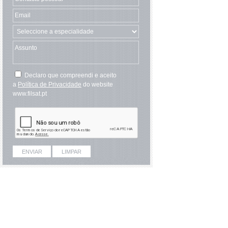
Declaro que compreendi e aceito
a
Política de Privacidade
do website
www.filsat.pt