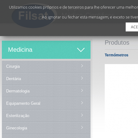
Utilizamos cookies próprios e de terceiros para lhe oferecer uma melhor 
Ao ignorar ou fechar esta mensagem, e exceto se tiver
ACE
Produtos
Medicina
Termómetros
Cirurgia
Dentária
Dermatologia
Equipamento Geral
Esterilização
Ginecologia