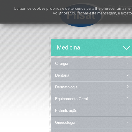
Utilizamos cookies próprios e de terceiros para lhe oferecer uma melh
Ao ignorar ou fechar esta mensagem, e exceto 
Medicina
Cirurgia
Dentária
Dermatologia
Equipamento Geral
Esterilização
Ginecologia