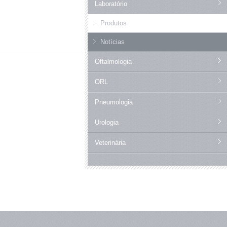
Laboratório
Produtos
Notícias
Oftalmologia
ORL
Pneumologia
Urologia
Veterinária