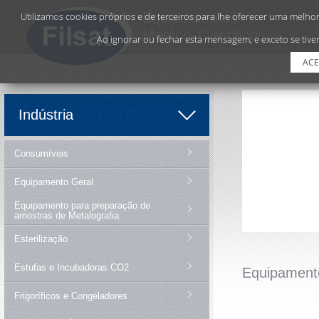
Utilizamos cookies próprios e de terceiros para lhe oferecer uma melhor 
Ao ignorar ou fechar esta mensagem, e exceto se tiver
ACE
Indústria
Consumíveis
Equipamento Geral
Equipamento para preparação de
amostras de Metalografia
Esterilização
Estufas e Incubadoras CO2
Equipament
Frigoríficos e Congeladores