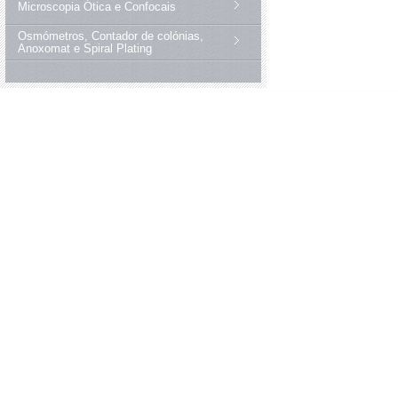
Microscopia Ótica e Confocais
Osmómetros, Contador de colónias,
Anoxomat e Spiral Plating