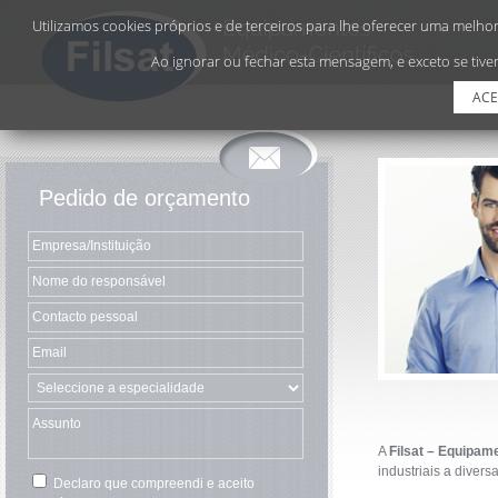
Utilizamos cookies próprios e de terceiros para lhe oferecer uma melhor 
Ao ignorar ou fechar esta mensagem, e exceto se tiver
ACE
Pedido de orçamento
A
Filsat – Equipam
industriais a diver
Declaro que compreendi e aceito