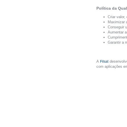
Política da Qua
Criar valor,
Maximizar a
Conseguir 
Aumentar a 
Cumprimento
Garantir a 
A
desenvolve
Filsat
com aplicações em 