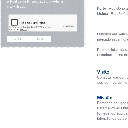
a
Política de Privacidade
do website
www.filsat.pt
Porto
- Rua Genera
Lisboa
- Rua Sidóni
Fundada em Setembr
mercado espanhol e
Desde o início da s
reconhecidos no mer
Visão
Constituir-se com
aos centros de inv
Missão
Fornecer soluçõe
tratamento às uni
fornecendo equipa
laboratórios de con