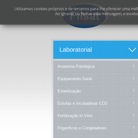
Utilizamos cookies próprios e de terceiros para lhe oferecer uma melh
Ao ignorar ou fechar esta mensagem, e exceto 
Laboratorial
Anatomia Patológica
Equipamento Geral
Esterilização
Estufas e Incubadoras CO2
Fertilização In Vitro
Frigoríficos e Congeladores