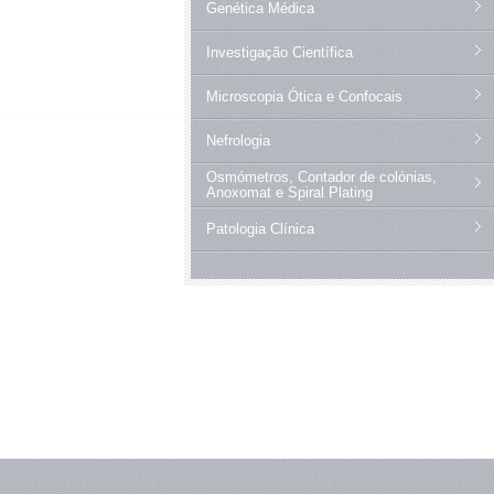
Genética Médica
Investigação Científica
Microscopia Ótica e Confocais
Nefrologia
Osmómetros, Contador de colónias,
Anoxomat e Spiral Plating
Patologia Clínica