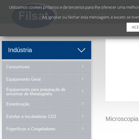
Utilizamos cookies próprios e de terceiros para lhe oferecer uma melhor 
Ao ignorar ou fechar esta mensagem, e exceto se tiver
ACE
Indústria
Consumíveis
Equipamento Geral
Equipamento para preparação de
amostras de Metalografia
Esterilização
Estufas e Incubadoras CO2
Microscopia
Frigoríficos e Congeladores