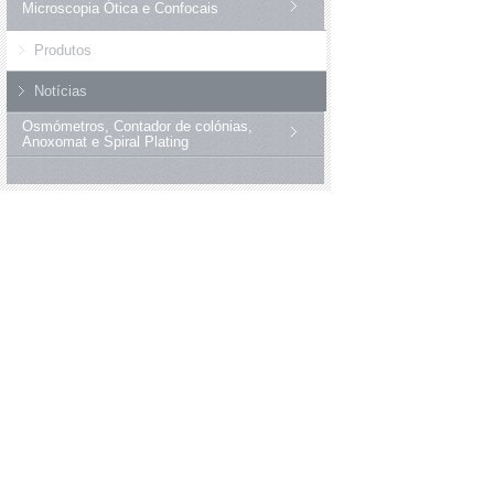
Microscopia Ótica e Confocais
Produtos
Notícias
Osmómetros, Contador de colónias,
Anoxomat e Spiral Plating