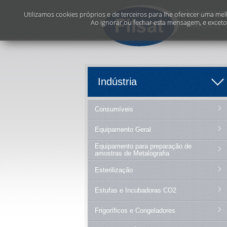
Utilizamos cookies próprios e de terceiros para lhe oferecer uma melh
Ao ignorar ou fechar esta mensagem, e exceto 
Indústria
Consumíveis
Equipamento Geral
Equipamento para preparação de
amostras de Metalografia
Esterilização
Estufas e Incubadoras CO2
Frigoríficos e Congeladores