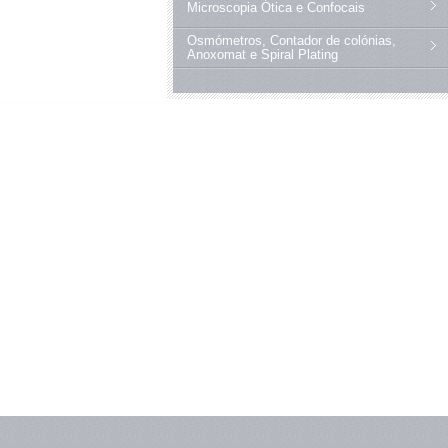
Microscopia Ótica e Confocais
Osmómetros, Contador de colónias,
Anoxomat e Spiral Plating