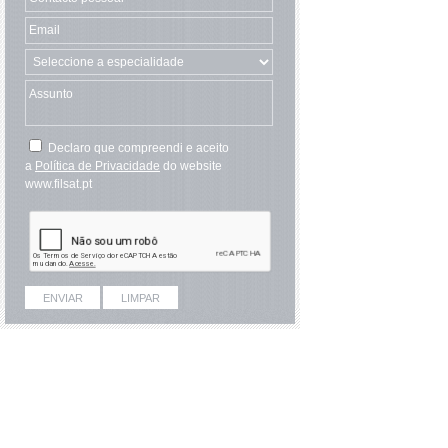
Declaro que compreendi e aceito
a
Política de Privacidade
do website
www.filsat.pt