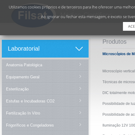
Utilizamos cookies próprios e de terceiros para lhe oferecer uma melhor 
Ao ignorar ou fechar esta mensagem, e exceto se tiver
ACE
Produtos
Laboratorial
Microscópios de Ma
Anatomia Patológica
Microscópio vertica
Equipamento Geral
Técnicas de microsc
Esterilização
DIC totalmente mot
Estufas e Incubadoras CO2
Possibilidade de lu
Fertilização In Vitro
Possibilidade de aco
Frigoríficos e Congeladores
Iluminação 12V 10