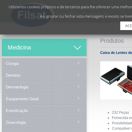
Utilizamos cookies próprios e de terceiros para lhe oferecer uma melhor 
Ao ignorar ou fechar esta mensagem, e exceto se tiver
ACE
Produtos
Medicina
Caixa de Lentes d
Cirurgia
Dentária
Dermatologia
Equipamento Geral
Esterilização
232 Peças
Fornecida e
Ginecologia
Possibilidad
Compatível c