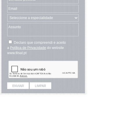
Declaro que compreendi e aceito
a
Política de Privacidade
do website
www.filsat.pt