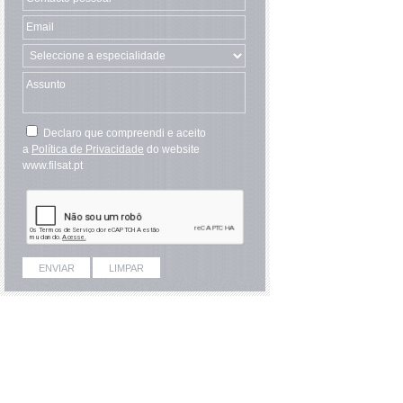
Declaro que compreendi e aceito
a
Política de Privacidade
do website
www.filsat.pt