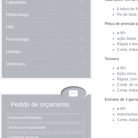
Laboratório
8 tubos de 9
Oftalmologia
Fio de Guia: 
Pinça de prensão 
ORL
ø 9Fr
ação dupla, 
Pneumologia
Rígida e fene
Comp. traba
Urologia
Tesoura
Veterinária
ø 9Fr.
Ação única, 
Rígida, com
Comp. de co
Comp. traba
Extrator de 3 garr
Pedido de orçamento
ø 9Fr
Autoclaváve
Comp. traba