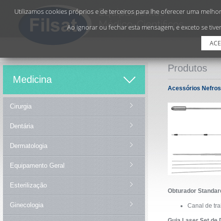
Utilizamos cookies próprios e de terceiros para lhe oferecer uma melhor 
Ao ignorar ou fechar esta mensagem, e exceto se tiver
ACE
Produtos
Medicina
Acessórios Nefro
Cirurgia
Dentária
Dermatologia
Equipamento Geral
Esterilização
Obturador Standar
Ginecologia
Canal de tra
Guia Laser
Set de 