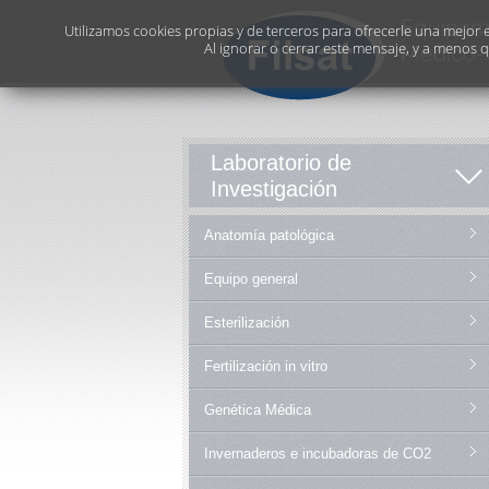
Utilizamos cookies propias y de terceros para ofrecerle una mejor ex
Al ignorar o cerrar este mensaje, y a menos 
Laboratorio de
Investigación
Anatomía patológica
Equipo general
Esterilización
Fertilización in vitro
Genética Médica
Invernaderos e incubadoras de CO2