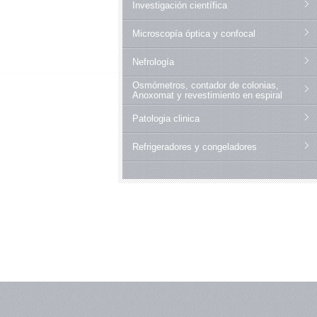
Investigación científica
Microscopía óptica y confocal
Nefrología
Osmómetros, contador de colonias,
Anoxomat y revestimiento en espiral
Patologia clinica
Refrigeradores y congeladores