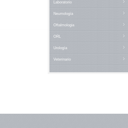
Laboratorio
Neumología
Oftalmologia
ORL
Urología
Veterinario