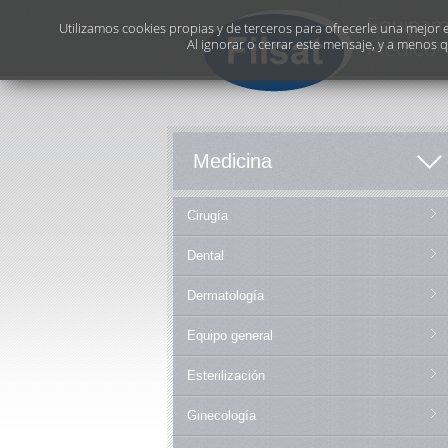
Utilizamos cookies propias y de terceros para ofrecerle una mejor ex
Al ignorar o cerrar este mensaje, y a menos 
Medicina
Cirugía
Dental
Dermatología
Equipo general
Esterilización
Ginecología