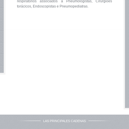
respiratórios associados a Pneumologistas, Cirurgiões
torácicos, Endoscopistas e Pneumopediatras.
LAS PRINCIPALES CADENAS