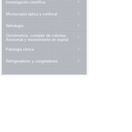
Investigación científica
Microscopía óptica y confocal
Nefrología
Osmómetros, contador de colonias,
Anoxomat y revestimiento en espiral
Patologia clinica
Refrigeradores y congeladores