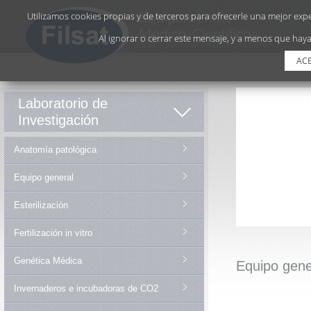
Utilizamos cookies propias y de terceros para ofrecerle una mejor exper
Al ignorar o cerrar este mensaje, y a menos que haya
AC
Laboratorio de
Investigación
Anatomía patológica
Equipo general
Esterilización
Fertilización in vitro
Genética Médica
Equipo gene
Invernaderos e incubadoras de CO2