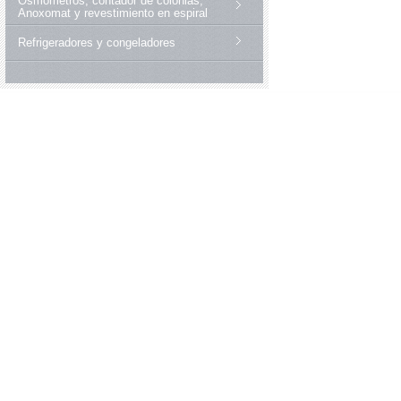
Osmómetros, contador de colonias,
Anoxomat y revestimiento en espiral
Refrigeradores y congeladores