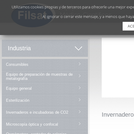
Utilizamos cookies propias y de terceros para ofrecerle una mejor exper
Al ignorar o cerrar este mensaje, y a menos que haya
AC
Industria
Consumibles
Equipo de preparación de muestras de
metalografía
Equipo general
Esterilización
Invernaderos e incubadoras de CO2
Invernadero
Microscopía óptica y confocal