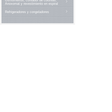
Osmómetros, contador de colonias,
Anoxomat y revestimiento en espiral
Refrigeradores y congeladores