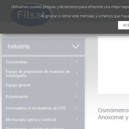
Utilizamos cookies propias y de terceros para ofrecerle una mejor exper
Al ignorar o cerrar este mensaje, y a menos que haya
AC
Industria
Consumibles
Equipo de preparación de muestras de
metalografía
Equipo general
Esterilización
Invernaderos e incubadoras de CO2
Osmómetros,
Anoxomat y 
Microscopía óptica y confocal