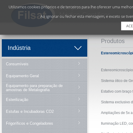
Utilizamos cookies próprios e de terceiros para lhe oferecer uma melhor 
Ao ignorar ou fechar esta mensagem, e exceto se tiver
ACE
Produtos
Indústria
Estereomicroscópio
Consumíveis
Estereomicroscópios
Equipamento Geral
Sistema ótico de G
Equipamento para preparação de
amostras de Metalografia
Estativo com braço f
Esterilização
Sistema exclusivo 
Estufas e Incubadoras CO2
Ampliações de 5x a
Frigoríficos e Congeladores
Iluminação LED, co