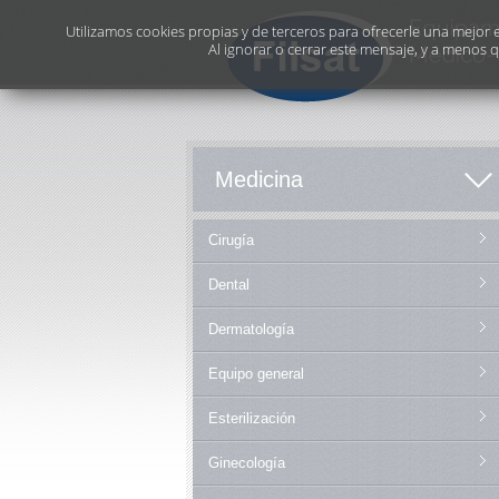
Utilizamos cookies propias y de terceros para ofrecerle una mejor ex
Al ignorar o cerrar este mensaje, y a menos 
Medicina
Cirugía
Dental
Dermatología
Equipo general
Esterilización
Ginecología