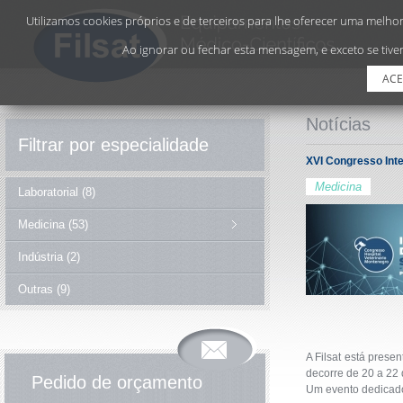
Utilizamos cookies próprios e de terceiros para lhe oferecer uma melhor 
Ao ignorar ou fechar esta mensagem, e exceto se tiver
ACE
Notícias
Filtrar por especialidade
XVI Congresso Inte
Medicina
Laboratorial (8)
Medicina (53)
Indústria (2)
Outras (9)
A Filsat está prese
decorre de 20 a 22 
Pedido de orçamento
Um evento dedicad