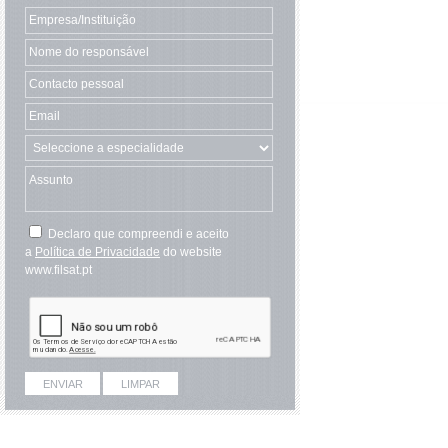
Declaro que compreendi e aceito
a
Política de Privacidade
do website
www.filsat.pt