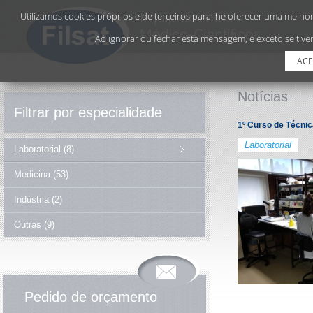
Utilizamos cookies próprios e de terceiros para lhe oferecer uma melhor 
Ao ignorar ou fechar esta mensagem, e exceto se tiver
ACE
Notícias
Filtrar por especialidade
1º Curso de Técni
Laboratorial
Laboratorial (8)
Medicina (53)
Indústria (2)
Outras (9)
Pedido de orçamento