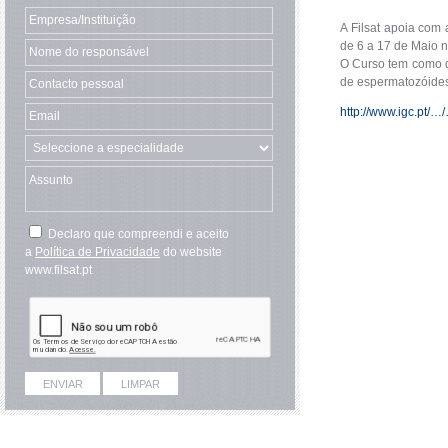
A Filsat apoia com
de 6 a 17 de Maio n
O Curso tem como de
de espermatozóides 
http://www.igc.pt
Declaro que compreendi e aceito
a
Política de Privacidade
do website
www.filsat.pt