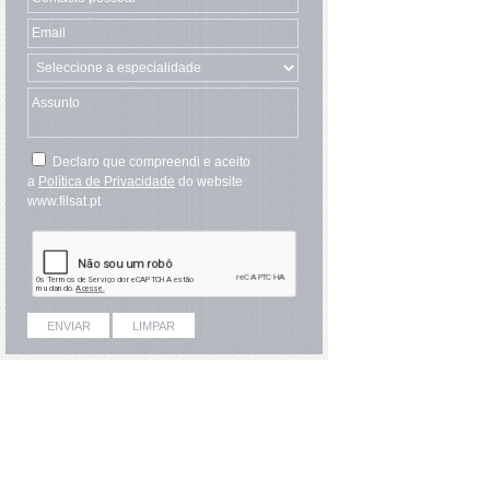
Declaro que compreendi e aceito
a
Política de Privacidade
do website
www.filsat.pt