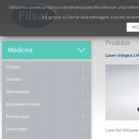
Utilizamos cookies próprios e de terceiros para lhe oferecer uma melhor 
Ao ignorar ou fechar esta mensagem, e exceto se tiver
ACE
Produtos
Medicina
Laser cirúrgico 1 
Cirurgia
Dentária
Dermatologia
Equipamento Geral
Esterilização
Ginecologia
Laser Nd:YAG para 