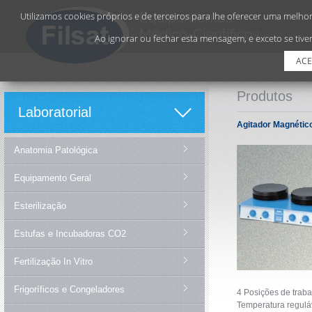
Utilizamos cookies próprios e de terceiros para lhe oferecer uma melhor 
Ao ignorar ou fechar esta mensagem, e exceto se tiver
ACE
Produtos
Laboratorial
Agitador Magnétic
Anatomia Patológica
Equipamento Geral
Esterilização
Estufas e Incubadoras CO2
Fertilização In Vitro
Frigoríficos e Congeladores
4 Posições de trab
Temperatura regulá