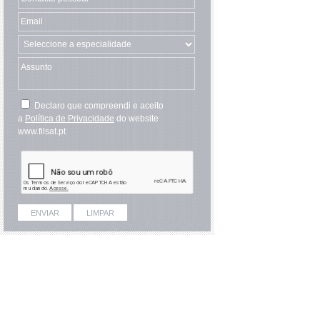
Declaro que compreendi e aceito
a
Política de Privacidade
do website
www.filsat.pt