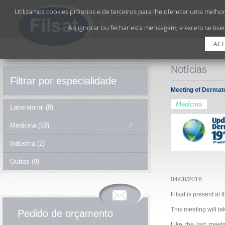
Utilizamos cookies próprios e de terceiros para lhe oferecer uma melhor 
Ao ignorar ou fechar esta mensagem, e exceto se tiver
ACE
Notícias
Filtrar por especialidade
Meeting of Dermat
Medicina
Laboratorial (8)
Medicina (53)
Indústria (2)
Outras (9)
04/08/2016
Filsat is present a
This meeting will ta
Pedido de orçamento
Like the last meet