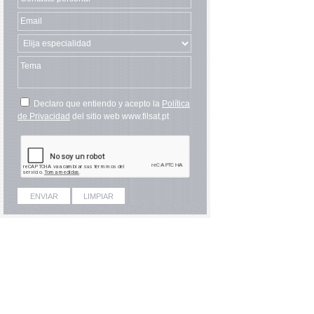
Declaro que entiendo y acepto la
Política
de Privacidad
del sitio web www.filsat.pt