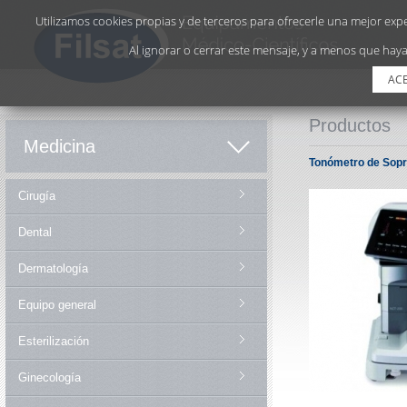
Utilizamos cookies propias y de terceros para ofrecerle una mejor exper
Al ignorar o cerrar este mensaje, y a menos que haya
AC
Productos
Medicina
Tonómetro de So
Cirugía
Dental
Dermatología
Equipo general
Esterilización
Ginecología