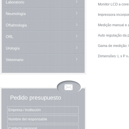
Laboratorio
Monitor LCD a cores
Neumología
Impressora incorpo
Oftalmologia
Medição manual e a
Auto regulação da 
ORL
Gama de medição: 0
Urología
Dimensões: L x P x
Veterinario
Pedido presupuesto