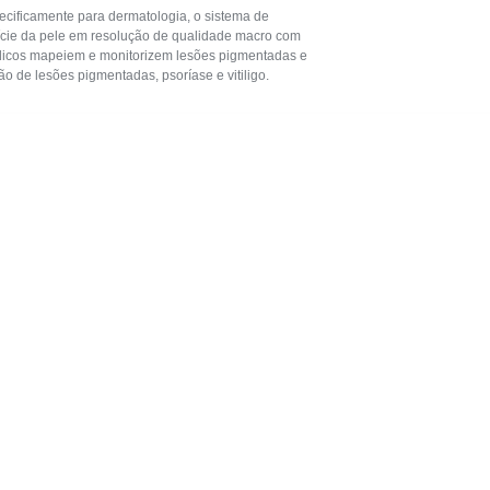
ecificamente para dermatologia, o sistema de
ície da pele em resolução de qualidade macro com
édicos mapeiem e monitorizem lesões pigmentadas e
o de lesões pigmentadas, psoríase e vitiligo.