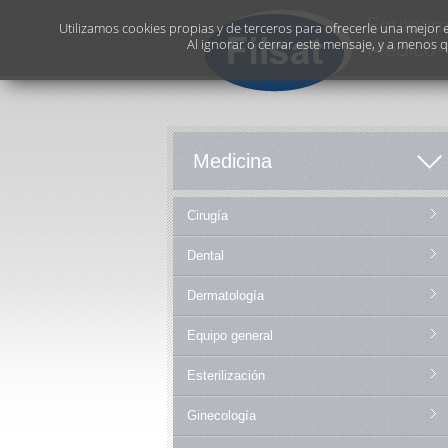
Utilizamos cookies propias y de terceros para ofrecerle una mejor ex
Al ignorar o cerrar este mensaje, y a menos 
Medicina
Cirugía
Dental
Dermatología
Equipo general
Esterilización
Ginecología