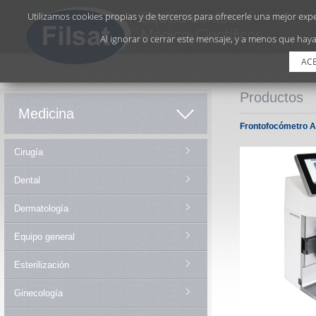
Utilizamos cookies propias y de terceros para ofrecerle una mejor exper
Al ignorar o cerrar este mensaje, y a menos que haya
AC
Productos
Medicina
Frontofocómetro 
Cirugía
Dental
Dermatología
Equipo general
Esterilización
Ginecología