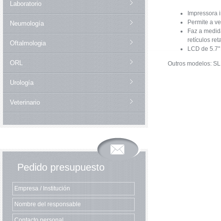
Laboratorio
Impressora 
Permite a ve
Neumología
Faz a medida
retículos re
Oftalmologia
LCD de 5.7"
ORL
Outros modelos: S
Urología
Veterinario
Pedido presupuesto