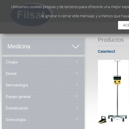
Utilizamos cookies propias y de terceros para ofrecerle una mejor exper
Al ignorar o cerrar este mensaje, y a menos que haya
AC
Productos
Medicina
Catarhex3
Cirugía
Dental
Dermatología
Equipo general
Esterilización
Ginecología