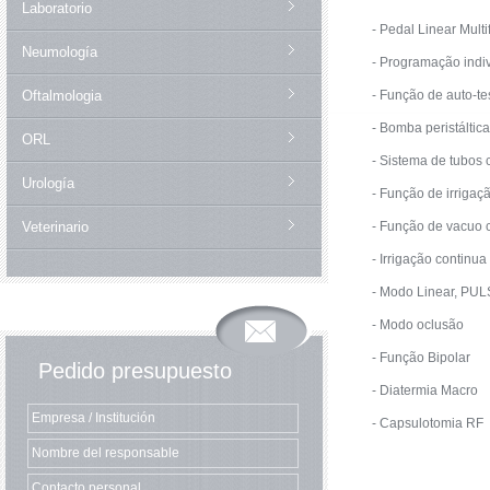
Laboratorio
- Pedal Linear Mult
Neumología
- Programação indiv
Oftalmologia
- Função de auto-tes
- Bomba peristáltica
ORL
- Sistema de tubos
Urología
- Função de irrigaç
Veterinario
- Função de vacuo c
- Irrigação continua
- Modo Linear, PU
- Modo oclusão
- Função Bipolar
Pedido presupuesto
- Diatermia Macro
- Capsulotomia RF