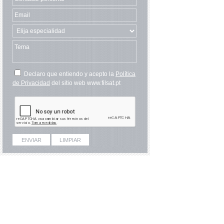
Declaro que entiendo y acepto la
Política
de Privacidad
del sitio web www.filsat.pt